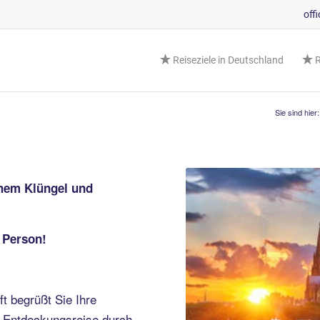
off
Reiseziele in Deutschland
R
Sie sind hier:
chem Klüngel und
 Person!
ft begrüßt Sie Ihre
e Entdeckungsreise durch