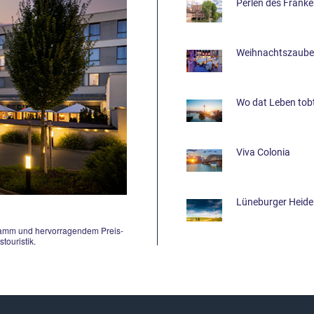
Perlen des Frank
Weihnachtszauber
Wo dat Leben tob
Viva Colonia
Lüneburger Heide
ramm und hervorragendem Preis-
touristik.