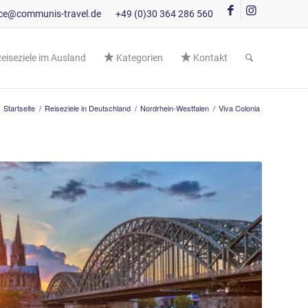
ice@communis-travel.de
+49 (0)30 364 286 560
eiseziele im Ausland
Kategorien
Kontakt
Startseite
/
Reiseziele in Deutschland
/
Nordrhein-Westfalen
/
Viva Colonia