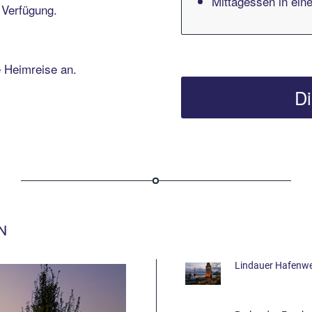
Mittagessen in ei
 Verfügung.
e Heimreise an.
Di
N
Lindauer Hafenwei