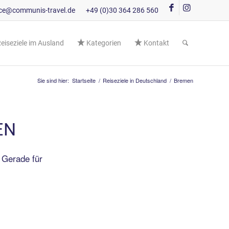
ice@communis-travel.de
+49 (0)30 364 286 560
eiseziele im Ausland
Kategorien
Kontakt
Sie sind hier:
Startseite
/
Reiseziele in Deutschland
/
Bremen
EN
 Gerade für