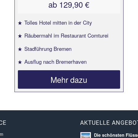
ab 129,90 €
Tolles Hotel mitten in der City
Räubermahl im Restaurant Comturei
Stadführung Bremen
Ausflug nach Bremerhaven
Mehr dazu
CE
AKTUELLE ANGEBO
um
Die schönsten Flüss